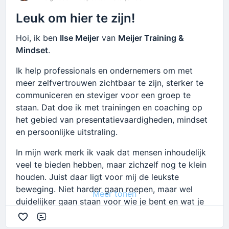
niet alleen begrijpt wat werkt, maar het ook echt
Leuk om hier te zijn!
gaat doen.
Hoi, ik ben
Ilse Meijer
van
Meijer Training &
Leuk om hier onderdeel te zijn van deze
Mindset
.
community. Ik kijk ernaar uit om mee te lezen,
vragen te stellen en ervaringen uit te wisselen.
Ik help professionals en ondernemers om met
meer zelfvertrouwen zichtbaar te zijn, sterker te
communiceren en steviger voor een groep te
staan. Dat doe ik met trainingen en coaching op
het gebied van presentatievaardigheden, mindset
en persoonlijke uitstraling.
In mijn werk merk ik vaak dat mensen inhoudelijk
veel te bieden hebben, maar zichzelf nog te klein
houden. Juist daar ligt voor mij de leukste
beweging. Niet harder gaan roepen, maar wel
Meer tonen
duidelijker gaan staan voor wie je bent en wat je
te bieden hebt.
Reageren