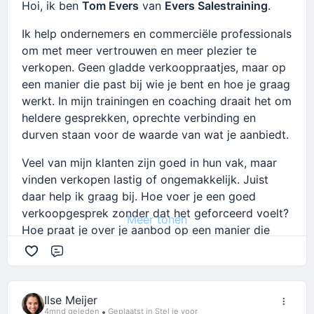
Hoi, ik ben
Tom Evers
van
Evers Salestraining
.
Ik help ondernemers en commerciële professionals
om met meer vertrouwen en meer plezier te
verkopen. Geen gladde verkooppraatjes, maar op
een manier die past bij wie je bent en hoe je graag
werkt. In mijn trainingen en coaching draait het om
heldere gesprekken, oprechte verbinding en
durven staan voor de waarde van wat je aanbiedt.
Veel van mijn klanten zijn goed in hun vak, maar
vinden verkopen lastig of ongemakkelijk. Juist
daar help ik graag bij. Hoe voer je een goed
verkoopgesprek zonder dat het geforceerd voelt?
Meer tonen
Hoe praat je over je aanbod op een manier die
duidelijk en natuurlijk is? En hoe zorg je dat je niet
Reageren
blijft hangen in twijfel of uitstel?
Mijn stijl is praktisch, direct en ontspannen. Ik
Ilse Meijer
houd ervan om dingen simpel te maken, zodat je
4mnd geleden
Geplaatst in Stel je voor