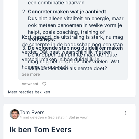
een combinatie daarvan.
Concreter maken wat je aanbiedt
Dus niet alleen vitaliteit en energie, maar
ook meteen benoemen in welke vorm je
helpt, zoals coaching, training of
Kort gezegd, de uitstraling is sterk, nu mag
workshops.
de scherpte in de boodschap nog een stap
De volgende stap nog duidelijker maken
verder. Dat gaat waarschijnlijk meteen
De knoppen zijn prima, maar de route
verschil maken in hoe duidelijk je
mag nog net iets logischer voelen. Wat
homepage aanvoelt.
wil je dat iemand als eerste doet?
See more
Antwoord
Meer reacties bekijken
Tom Evers
4mnd geleden
Geplaatst in Stel je voor
Ik ben Tom Evers