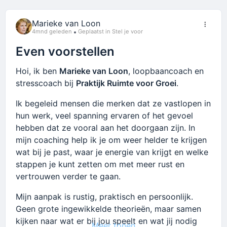
Mijn stijl is positief, praktisch en gericht op groei.
Ik houd ervan om mensen op een nuchtere manier
Marieke van Loon
te helpen om stappen te zetten die spannend
4mnd geleden
Geplaatst in Stel je voor
voelen, maar wel precies op het juiste moment
Even voorstellen
komen.
Hoi, ik ben
Marieke van Loon
, loopbaancoach en
Leuk om hier mee te lezen en ideeën uit te
stresscoach bij
Praktijk Ruimte voor Groei
.
wisselen. Ik ben benieuwd naar jullie
ondernemingen en online plannen.
Ik begeleid mensen die merken dat ze vastlopen in
hun werk, veel spanning ervaren of het gevoel
hebben dat ze vooral aan het doorgaan zijn. In
mijn coaching help ik je om weer helder te krijgen
wat bij je past, waar je energie van krijgt en welke
stappen je kunt zetten om met meer rust en
vertrouwen verder te gaan.
Mijn aanpak is rustig, praktisch en persoonlijk.
Geen grote ingewikkelde theorieën, maar samen
kijken naar wat er bij jou speelt en wat jij nodig
Meer tonen